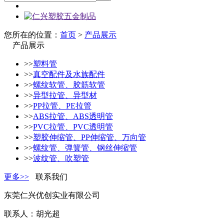
您所在的位置：
首页
>
产品展示
产品展示
>>
塑料管
>>
真空配件及水族配件
>>
螺纹软管、胶筋软管
>>
异型拉管、异型材
>>
PP拉管、PE拉管
>>
ABS拉管、ABS透明管
>>
PVC拉管、PVC透明管
>>
塑胶伸缩管、PP伸缩管、万向管
>>
螺纹管、弹簧管、钢丝伸缩管
>>
波纹管、吹塑管
更多>>
联系我们
东莞仁兴优创实业有限公司
联系人：胡光超