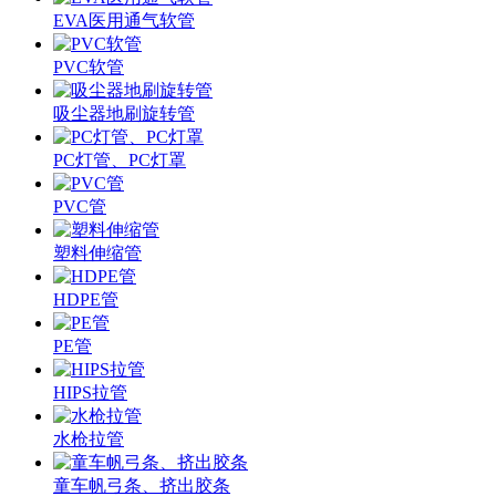
EVA医用通气软管
PVC软管
吸尘器地刷旋转管
PC灯管、PC灯罩
PVC管
塑料伸缩管
HDPE管
PE管
HIPS拉管
水枪拉管
童车帆弓条、挤出胶条