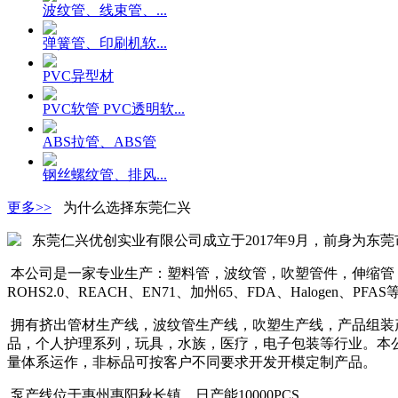
波纹管、线束管、...
弹簧管、印刷机软...
PVC异型材
PVC软管 PVC透明软...
ABS拉管、ABS管
钢丝螺纹管、排风...
更多>>
为什么选择东莞仁兴
东莞仁兴优创实业有限公司成立于
2017
年
9
月，前身为
东莞
本公司是一家专业生产：塑料管，波纹管，吹塑管件，伸缩管
ROHS2.0
、
REACH
、
EN71
、加州
65
、
FDA
、
Halogen
、
PFAS
拥有挤出管材生产线，波纹管生产线，吹塑生产线，产品组装
品，个人护理系列，玩具，水族，医疗，电子包装等行业。本
量体系运作，非标品可按客户不同要求开发开模定制产品。
泵产线位于惠州惠阳秋长镇，日产能
10000PCS
。