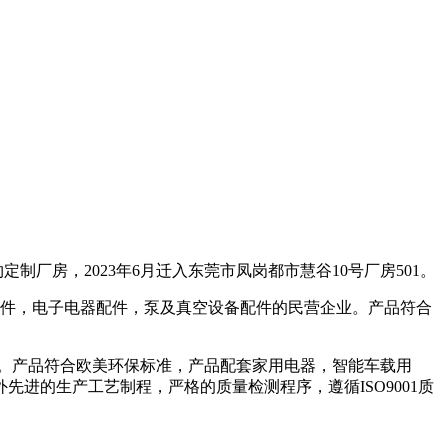
约定制厂房，
2023
年
6
月
迁入
东莞市
凤岗
都市
慧谷
10
号厂房
501
。
件，电子电器配件，泵及真空设备配件的民营企业。产品符合
。产品符合欧美环保标准，产品配套家用电器，智能车载用
外先进的生产工艺制程，严格的质量检测程序，遵循
ISO9001
质