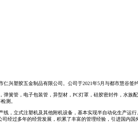
市仁兴塑胶五金制品有限公司
。
公司
于
2
021
年
5
月
与都市慧谷签
，弹簧管，电子包装管，异型材，
PC
灯罩，硅胶密封件，水族配
等检测。
产线，立式注塑机及其他附机设备，基本实现半自动化生产运行
公司经过多年的经营发展，积累了丰富的管理经验，引进国内国